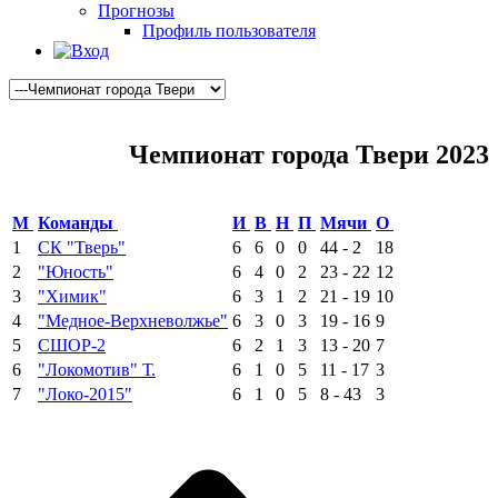
Прогнозы
Профиль пользователя
Чемпионат города Твери 2023
М
Команды
И
В
Н
П
Мячи
О
1
СК "Тверь"
6
6
0
0
44 - 2
18
2
"Юность"
6
4
0
2
23 - 22
12
3
"Химик"
6
3
1
2
21 - 19
10
4
"Медное-Верхневолжье"
6
3
0
3
19 - 16
9
5
СШОР-2
6
2
1
3
13 - 20
7
6
"Локомотив" Т.
6
1
0
5
11 - 17
3
7
"Локо-2015"
6
1
0
5
8 - 43
3